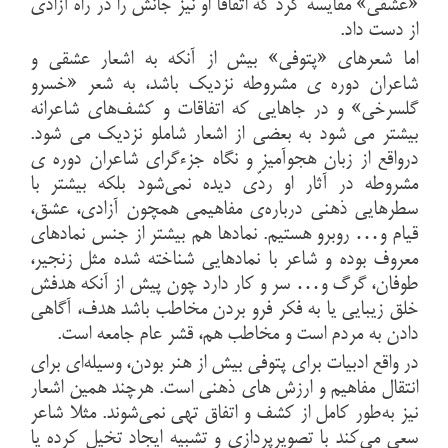
«عشقی» مقایسه کرد که اتفاقاً او نیز جانش را در راه آزادی
از دست داد.
اما شعرهای «پتوفی» بیش از آنکه به اشعار عشقی و
شاعران دوره ی مشروطه نزدیک باشد، به شعر «خسرو
گلسرخی» و در جاهایی که اتفاقات و کشف‌های شاعرانه
بیشتر می شود به بعضی از اشعار شاملو نزدیک می شود.
درواقع از زبان هجوآمیز و نگاه جزءگرای شاعران دوره ی
مشروطه در آثار او ردّی دیده نمی‌شود بلکه بیشتر با
سطرهایی ذهنی درباره‌ی مفاهیمی همچون آزادی، عشق،
قیام و… روبرو هستیم. نمادها هم بیشتر از جنس نمادهای
معروف بوده و شاعر با نمادهایی شناخته شده مثل زنجیر،
طوفان، گرگ و… سر و کار دارد چون پیش از آنکه هدفش
خلق زیبایی یا به فکر فرو بردن مخاطب باشد هدف، آگاهی
دادن به مردم است و مخاطب هم، قشر عام جامعه است.
در واقع ادبیات برای پتوفی بیش از هنر بودن، وسیله‌ای برای
انتقال مفاهیم و ارزش های ذهنی است. هرچند همین اشعار
نیز به‌طور کامل از کشف و اتفاق تهی نمی‌شوند. مثلا شاعر
سعی می‌کند با تصویرپردازی و تشبیه ایجاد تخیل کرده یا