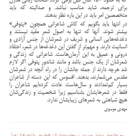
که به حدود ۱۵۰ سال قبل برمی گردد انتخاب زبانی مدرن
برای ترجمه، شاید مناسب نباشد. و صدالبته که باید
متخصصین امر باید در این باره نظر بدهند.
در انتها باید بگویم که کاش شاعرانی همچون «پتوفی»
بیشتر شوند. آنها که تنها به اصول شعر مقیّد نیستند و
دغدغه‌هایی انسانی و شریف در شعرشان از جنس آزادی و
انسانیت دارند. و مهم‌تر از گفتن این دغدغه‌ها در شعر، اعتقاد
درونی و عمیق به این آرمان‌هاست. شاعرانی که زندگی و
شعرشان از یک جنس باشد و مانند شاندور پتوفی اگر لازم
شد هرچه دارند از جمله جانشان را در راه آنچه در شعرشان
مقدس می‌شمارند، بدهند. افسوس که این دسته از شاعران
بسیار کم‌تعدادند و سال‌هاست عادت کرده‌ایم شاعران را
فقط در شعرهایشان بشناسیم زیرا شخصیت و زندگی‌شان
هیچ شباهتی به شعرهای زیبایشان ندارد.
مهدی موسوی
←
مقدمه‌ی مهدی موسوی بر مجموعه‌داستان «حفره‌ی یازدهم» از زهرا