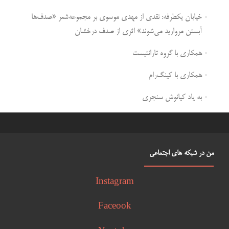
خیابان یکطرفه: نقدی از مهدی موسوی بر مجموعه‌شعر «صدف‌ها
آبستن مروارید می‌شوند» اثری از صدف درخشان
همکاری با گروه تارانتیست
همکاری با کینگ‌رام
به یاد کیانوش سنجری
من در شبکه های اجتماعی
Instagram
Faceook