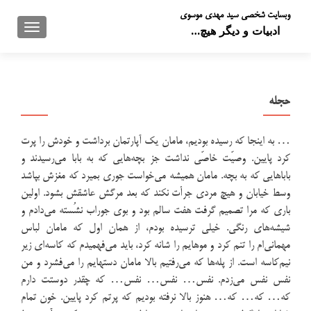
وبسایت شخصی سید مهدی موسوی
تعویض 
ادبیات و دیگر هیچ…
حجله
… به اینجا که رسیده بودیم، مامان یک آپارتمان برداشت و خودش را پرت
کرد پایین. وصیّت خاصّی نداشت جز بچه‌هایی که به بابا می‌رسیدند و
باباهایی که به بچه. مامان همیشه می‌خواست جوری بمیرد که مغزش بپاشد
وسط خیابان و هیچ مردی جرأت نکند که بعد مرگش عاشقش بشود. اولین
باری که مرا تصمیم گرفت هفت سالم بود و بوی جوراب نشُسته می‌دادم و
شیشه‌های رنگی. خیلی ترسیده بودم، از همان اول که مامان لباس
مهمانی‌ام را تنم کرد و موهایم را شانه کرد، باید می‌فهمیدم که کاسه‌ای زیر
نیم‌کاسه است. از پله‌ها که می‌رفتیم بالا مامان دستهایم را می‌فشرد و من
نفس نفس می‌زدم. نفس… نفس… نفس… که چقدر دوستت دارم
که… که… که… هنوز بالا نرفته بودیم که پرتم کرد پایین. خون تمام