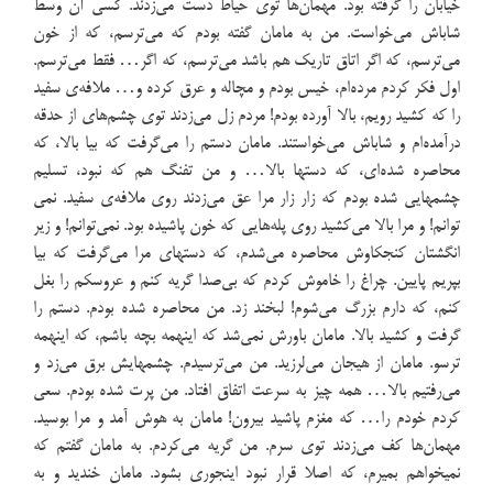
خیابان را گرفته بود. مهمان‌ها توی حیاط دست می‌زدند. کسی آن وسط
شاباش می‌خواست. من به مامان گفته بودم که می‌ترسم، که از خون
می‌ترسم، که اگر اتاق تاریک هم باشد می‌ترسم، که اگر… فقط می‌ترسم.
اول فکر کردم مرده‌ام، خیس بودم و مچاله و عرق کرده و… ملافه‌ی سفید
را که کشید رویم، بالا آورده بودم! مردم زل می‌زدند توی چشم‌های از حدقه
درآمده‌ام و شاباش می‌خواستند. مامان دستم را می‌گرفت که بیا بالا، که
محاصره شده‌ای، که دستها بالا… و من تفنگ هم که نبود، تسلیم
چشمهایی شده بودم که زار زار مرا عق می‌زدند روی ملافه‌ی سفید. نمی
توانم! و مرا بالا می‌کشید روی پله‌هایی که خون پاشیده بود. نمی‌توانم! و زیر
انگشتان کنجکاوش محاصره می‌شدم، که دستهای مرا می‌گرفت که بیا
بپریم پایین. چراغ را خاموش کردم که بی‌صدا گریه کنم و عروسکم را بغل
کنم، که دارم بزرگ می‌شوم! لبخند زد. من محاصره شده بودم. دستم را
گرفت و کشید بالا. مامان باورش نمی‌شد که اینهمه بچه باشم، که اینهمه
ترسو. مامان از هیجان می‌لرزید. من می‌ترسیدم. چشمهایش برق می‌زد و
می‌رفتیم بالا… همه چیز به سرعت اتفاق افتاد. من پرت شده بودم. سعی
کردم خودم را… که مغزم پاشید بیرون! مامان به هوش آمد و مرا بوسید.
مهمان‌ها كف می‌زدند توی سرم. من گریه می‌کردم. به مامان گفتم که
نمیخواهم بمیرم، که اصلا قرار نبود اینجوری بشود. مامان خندید و به