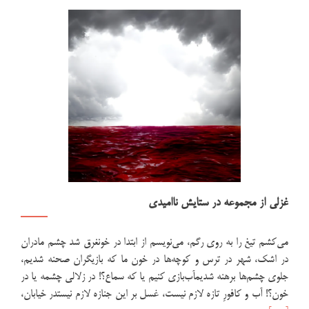
غزلی از مجموعه در ستایش ناامیدی
می‌کشم تیغ را به روی رگم، می‌نویسم از ابتدا در خونغرق شد چشم مادران
در اشک، شهر در ترس و کوچه‌ها در خون ما که بازیگران صحنه شدیم،
جلوی چشم‌ها برهنه شدیمآب‌بازی کنیم یا که سماع؟! در زلالی چشمه یا در
اطلاع
خون؟! آب و کافورِ تازه لازم نیست، غسل بر این جنازه لازم نیستدر خیابان،