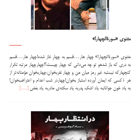
مثنوی «سورة‌الچهار!»
مثنوی «سورة‌الچهار!» چهار هار…قسم به چهارِ غاز شده!چهار هار…قسم
به دری که باز شدهو تو چه می‌دانی که چهار چیست؟!چهارچهار مرتبه تکرار
کنچهارکه نیستبه غیر رمز میان من و چهار نفربخوان:چهاربخوان مؤمنانه‌تر از
هر ↓کسی که ایمان آورده استباز بخوان!چهاردر شب اعدام و اعتراضبخوان!
اطلاعت
به یاد خون جوانانبه یاد اشک پدربه یاد سکته‌ی مادربه یاد بغض
[…]
بیشتر
دربارهمثنوی
«سورة‌الچهار!»