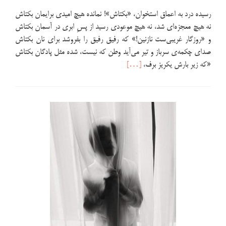
رسیده درد به اعماق استخوان، «بکتاش»! نمانده هیچ امیدی برایمان بکتاش
نه هیچ معجزه‌ای شد، نه هیچ موعودی رسید از پسِ ابری در آسمان بکتاش
و «روزگار غریبی‌ست نازنین!» که رفیق رفیق را بفروشد برای نان بکتاش
صدای چکمه‌ی سرباز و تیر می‌آید وطن که نیست، شده مثل پادگان بکتاش
اطلاعت
«که زیر بارش یکریز برف،
[…]
بیشتر
دربارهبرای
بکتاش
آبتین