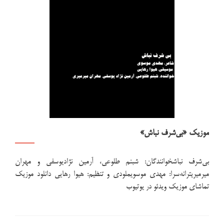
موزیک «بی‌شرف نباش»
بی‌شرف نباشخوانندگان: شبنم طلوعی، آرمین نژادیوسفی و مهران
میرمیریترانه‌سرا: مهدی موسویملودی و تنظیم: هیوا رهایی دانلود موزیک
تماشای موزیک ویدئو در یوتیوب