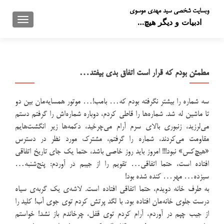
وبسایت شخصی سید مهدی موسوی
تعویض 
ادبیات و دیگر هیچ…
مطمئن بودم که قرار است اتفاق بدی بیفتد…
سه شماره را بیشتر نگرفته بودم که… بامب!… موتور همسایه‌مان بین دو
تا ماشین له شد. شماره‌ها را قاطی کردم، دوباره شماره‌اش را گرفتم دستم
می‌لرزید، زنبوری بالای سرم آرام می‌چرخید، دکمه‌ها زير انگشت‌هایم
مقاومت می‌کردند، شماره را گرفتم، مشترک مورد نظر در دسترس
«هیچ‌کس» نبود!!! امروز باید روز خاصی باشد، حتما یک جای تاریخ اتفاقی
افتاده است، حتما اتفاقی… تقویم را از جیبم در آوردم: پنج‌شنبه…
سیزده… مهر… کنده شده بود!
به طرف خانه دویدم، حتما اتفاقی افتاده است. لاشه‌ی یک گربه‌ی سیاه
درست جلوی خانه‌مان افتاده بود. با لگد پرتش کردم توی جوی آب! کلید را
از جیب چپم در آوردم، آرام کردم توی قفل، چرخاندم باز نشد! خواستم