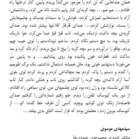
همان صداهایی که تن آدم را مورمور می‌کند! پریدم پایین. کنار درختها راه
افتادم… میو ميو… بچه گربه‌ای کنار پایم داشت ناله می کرد، برداشتمش،
آرام با دست‌هایم تمیزش کردم، خودش را به سینه‌ام چسباند و چشم‌هایش
را بست، نوازشش کردم… صدای قارقار کلاغها بیشتر شده بود، صدای
گریه‌ی بچه داشت نزدیک می‌شد، تاب قیژ قیژ صدا می‌کرد، هوا تاریک
تاریک بود، به مچ دستم نگاه کردم، ساعتم نبود!دستم را توی جیب چپم
بردم، چاقو را درآوردم و سر بچه گربه را بیخ تا بیخ بریدم، آرام ناله کرد و بعد
ساکت شد. قطرات خون پاشیده بود روی پیشانیم… و به پایین سُر
می‌خورد! دستهایم خونی بود، مثل همیشه دستمال نداشتم، یک برگ تقویمم
را کندم و دستم را پاک کردم بعد مچاله‌اش کردم و پرت کردم توی جوی
آب! آرام لاشه‌ی بچه گربه را گذاشتم روی تاب و هلش دادم، کنار تاب
کلاغی نشسته بود و زل زده بود توی چشمهای من. توی سیاهی راه افتادم،
از دور یک کیوسک تلفن را دیدم. جلو رفتم شماره‌اش را گرفتم. صدای
فاصله‌دار زنگ توی گوشم پیچید. کسی آن طرف خط گفت: الو… از
کیوسک بیرون زدم ، مطمئن بودم که قرار است اتفاق بدی بیفتد…
سیدمهدی موسوی
منتشر شده در مجموعه‌‌ی عمودی‌ها