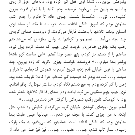
بیاورمش بیرون… نشد! توی قفل گیر کرده بود، دانه‌های عرق از روی
پیشانیم به پایین سُر می‌خورد. ترسیده بودم، کلید را با تمام قدرت بیرون
کشیدم… تق… شکست! نشستم جلوی خانه تا فکرم را جمع کنم،
مطمئن بودم که امروز اتفاقی افتاده است. دو، سه تا تکه ابر سیاه توی
آسمان بودند. کلاغها با وحشت قارقار می‌کردند. از دوردست صدای گریه‌ی
چند بچه می‌آمد… تصمیمم را گرفتم! به اولین مغازه‌ای که می‌شناختم
رفتم، یک چاقوی ضامن‌دار خریدم. توی جیبم که دست کردم پول نبود،
ساعتم را از دستم باز کردم، پنج عصر بود! گفتم: «این ساعت گرو باشه!
پولشو بعدا میارم…» فروشنده خواست چیزی بگوید که زدم بیرون. چند
ساعتی را توی خیابان قدم زدم، شروع کردم به شمردن قدم‌هایم. تا هزار و
سیصد و… شمرده بودم که فهمیدم گم شده‌ام، هوا کاملا تاریک شده بود.
زمان را گم کرده بودم. به مچ دستم نگاه کردم، ساعتم نبود! یاد چاقو افتادم.
توی جیب چپم سنگینی می‌کرد. لبخند زدم. صدای قارقار کلاغها بلندتر شده
بود. به کیوسک تلفن رفتم، شماره‌اش را گرفتم «در دسترس نبود…»
آمدم بیرون، بچه‌ای گوشه‌ی خیابان گریه می‌کرد، از کنارش رد شدم، مثل
اینکه به من چیزی گفت. با عجله دور شدم… خیابانها خیلی خلوت بود!
مطمئن بودم که اتفاقی افتاده است. همانجور که می‌رفتم، به یک پارک
رسیدم، سوار تاب شدم، جلو… عقب… جلو… قیژ قیژ صدا می داد. از