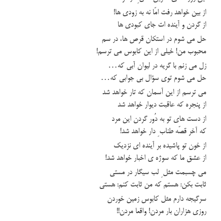
از بين خواهد رفت امّا نه به زودي ها!
از گردن و آينده ات جاي کبودي ها
حل مي شوم در استکان قرص ها، در سم
محبوب من! خيلي از اين کابوس مي ترسم!
زل مي زنم با گريه در ليوان آبي که…
حل مي شوم توي سؤال بي جوابي که…
مي ترسم از اين آسمان که تار خواهد شد
از پنجره که عاقبت ديوار خواهد شد
از دست هاي تو به دُور گردن اين مرد
که آخر قصّه طناب ِ دار خواهد شد!
از خون تو پاشيده بر آينده اي نزديک
از عشق ما که سوژه ي اخبار خواهد شد!
مي چسبمت مثل ِ لب سيگار در مستي
ثابت بکن: هستم که من ثابت کنم: هستي
سرگيجه دارم مثل کابوس زمين خوردن
روزي هزاران بار مردن! واقعا مردن!!