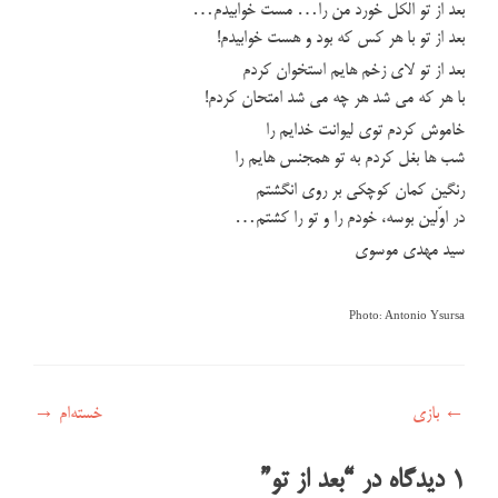
بعد از تو الکل خورد من را… مست خوابيدم…
بعد از تو با هر کس که بود و هست خوابيدم!
بعد از تو لاي زخم هايم استخوان کردم
با هر که مي شد هر چه مي شد امتحان کردم!
خاموش کردم توي ليوانت خدايم را
شب ها بغل کردم به تو همجنس هايم را
رنگين کمان کوچکي بر روي انگشتم
در اوّلين بوسه، خودم را و تو را کشتم…
سید مهدی موسوی
Photo: Antonio Ysursa
راهبری نوشته
←
بازی
خسته‌ام
→
1 دیدگاه در “
بعد از تو
”