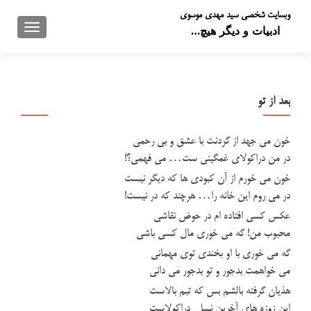
وبسایت شخصی سید مهدی موسوی
تعویض 
ادبیات و دیگر هیچ…
بعد از تو
خون مي جهد از گردنت با عشق و بي رحمي
در من دراکولاي غمگيني ست… مي فهمي؟!
خون مي خورم از آن کبودي ها که ديگر نيست
در مي روم اين خانه را… هرچند که در نيست!
عکس کسي افتاده ام در حوض نقاشي
محبوب من! گه مي خوري مال کسي باشي
گه مي خوري با او بخندي توي مهماني
مي خواهمت بدجور و تو بدجور مي داني
هذيان گرفته بالشم بس که تبم بالاست
اين زوزه هاي آخرين نسل ِ دراکولاست