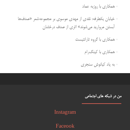
همکاری با روزبه عماد
خیابان یکطرفه: نقدی از مهدی موسوی بر مجموعه‌شعر «صدف‌ها
آبستن مروارید می‌شوند» اثری از صدف درخشان
همکاری با گروه تارانتیست
همکاری با کینگ‌رام
به یاد کیانوش سنجری
من در شبکه های اجتماعی
Instagram
Faceook