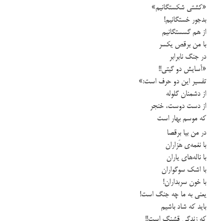
«کشتی شکستگانیم»
بدجور خستگانیم!
از هم گسستگانیم
با من برقص یکسر
در جنگ نابرابر
«آسایش دو گیتی!!
تفسیر این دو حرف است:»
از دشمنان گلوله
از دست دوست، خنجر
که موسم بهار است
در من بیا برقصا
با نغمه‌ی هَزاران
با ناله‌های یاران
با اشک سوگواران
با خون سربداران!
یعنی به ما چه جنگ است!
باید که شاد باشیم
که زندگی قشنگ است!!