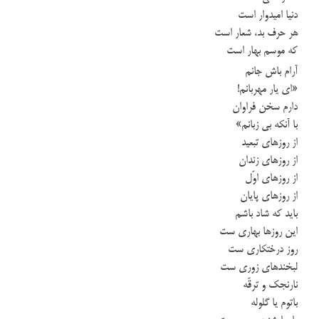
دنیا امیدوار است
هر حرف بد، شعار است
که موسم بهار است
آرام باش جانم
«ای یار مهربانم!
دارم سخن فراوان
با آنکه بی زبانم»
از روزهای تبعید
از روزهای زندان
از روزهای اوّل
از روزهای پایان
باید که شاد باشم
این روزها بهاری ست
روز درختکاری ست
لبخندهای زوری ست
نارنجک و ترقّه
باتوم یا گلوله