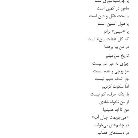
یا چارشنبه‌سوری ست
مامور در کمین است
یا بحث عقل و دین است
یا طول آستین است
یا «سیلی» برادر
که کلّ «هفت‌سین» است
در من بیا برقصا
تاریخ سرزمینم
چیزی به غیر غم نیست
جز پوچی و عدم نیست
جز اشک متّهم نیست
امّا سکوت کردیم
با اینکه حرف، کم نیست
از من نخواه شادی
من تا ابد همینم!
«می‌جویمت چنان آب»
در چشم‌های بی‌خواب
در دست‌های قصّاب