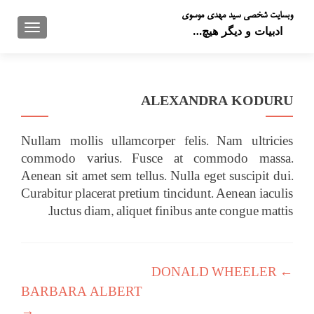
وبسایت شخصی سید مهدی موسوی
تعویض 
ادبیات و دیگر هیچ…
ALEXANDRA KODURU
Nullam mollis ullamcorper felis. Nam ultricies
commodo varius. Fusce at commodo massa.
Aenean sit amet sem tellus. Nulla eget suscipit dui.
Curabitur placerat pretium tincidunt. Aenean iaculis
luctus diam, aliquet finibus ante congue mattis.
راهبری نوشته
DONALD WHEELER
←
BARBARA ALBERT
→