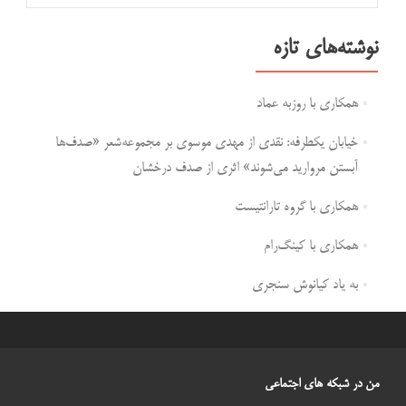
نوشته‌های تازه
همکاری با روزبه عماد
خیابان یکطرفه: نقدی از مهدی موسوی بر مجموعه‌شعر «صدف‌ها
آبستن مروارید می‌شوند» اثری از صدف درخشان
همکاری با گروه تارانتیست
همکاری با کینگ‌رام
به یاد کیانوش سنجری
من در شبکه های اجتماعی