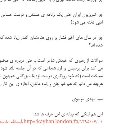
چرا تلویزیون ایران حتی یک برنامه ی مستقل و درست حسابی ادب
ادبی تخته می شود؟
چرا در سال های اخیر فشار بر روی هنرمندان آنقدر زیاد شده که 
شده اند؟
سوالات از رهبری که خودش شاعر است و حتی درباره ی موضو
می کند برای پرسیدن و فرد شجاعی که در آن جلسه بلند شود و 
مملکت است (که خود روزگاری دوست نزدیک بزرگانی همچون اخو
هرچند می دانم که هم غم جان و زنده ماندن، اجازه ی این کار 
سید مهدی موسوی
این هم لینکی که بهانه ی این حرف ها شد:
http://kayhan.london/fa/1395/04/01/آیت‌الله-خامنه‌ای-از-شاعران-خواست-تا/