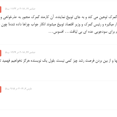
دسامبر 19, 2018 در 11:32 ب.ظ
ند گمرک توهین می کند و به جای توبیخ نماینده، آن کارمند گمرک مجبور به عذرخواهی 
قرار میگیره و رئیس گمرک و وزیر اقتصاد توبیخ میشوند انگار جواب چراها داده شده! چون 
آنهم برای سودجویی عده ای بی لیاقت… افسوس…
دسامبر 27, 2018 در 12:29 ب.ظ
لها و از بین بردن فرصت رشد چیز کمی نیست. بقول یک نویسنده هرگز نخواهیم فهمید ت
مارس 7, 2019 در 9:15 ب.ظ