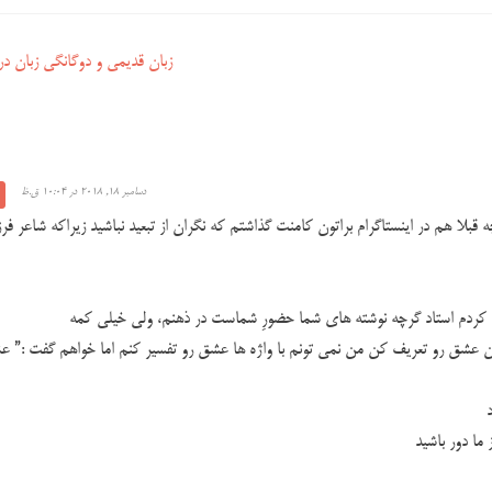
زبان قدیمی و دوگانگی زبان در 
دسامبر 18, 2018 در 10:04 ق.ظ
ه قبلا هم در اینستاگرام براتون کامنت گذاشتم که نگران از تبعید نباشید زیراکه شاعر فر
دم استاد گرچه نوشته های شما حضورِ شماست در ذهنم، ولی خیلی کمه
 بگن عشق رو تعریف کن من نمی تونم با واژه ها عشق رو تفسیر کنم اما خواهم گفت :” 
ما دور باشید