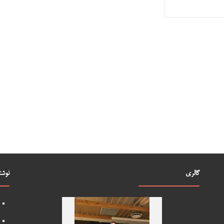
گالری
نوشت