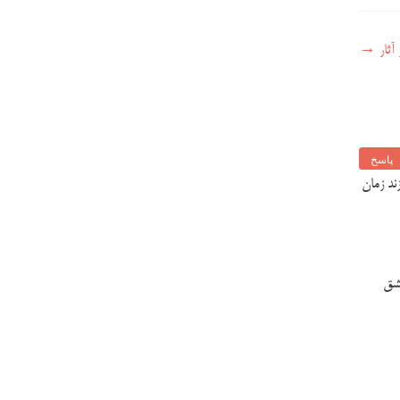
آثار
→
پاسخ
زند زمان
عشق