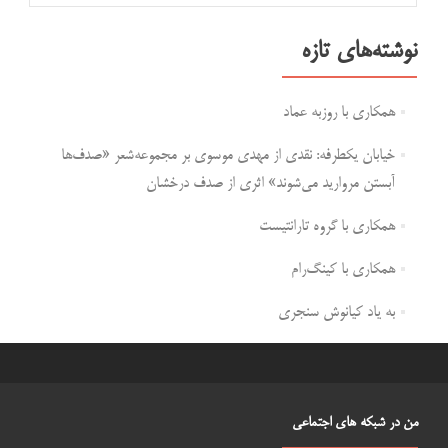
نوشته‌های تازه
همکاری با روزبه عماد
خیابان یکطرفه: نقدی از مهدی موسوی بر مجموعه‌شعر «صدف‌ها
آبستن مروارید می‌شوند» اثری از صدف درخشان
همکاری با گروه تارانتیست
همکاری با کینگ‌رام
به یاد کیانوش سنجری
من در شبکه های اجتماعی