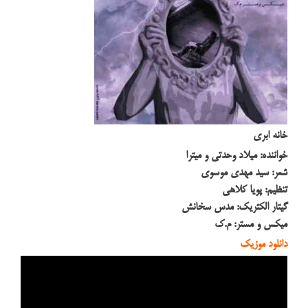
خانه ابری
خواننده: میلاد وحدتی و میترا
شعر: سید مهدی موسوی
تنظیم: پويا كلاهی
گيتار الكتريك: مدس سخانش
میكس و مستر: م.ك
دانلود موزیک