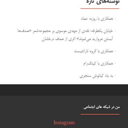
نوشته‌های تازه
همکاری با روزبه عماد
خیابان یکطرفه: نقدی از مهدی موسوی بر مجموعه‌شعر «صدف‌ها
آبستن مروارید می‌شوند» اثری از صدف درخشان
همکاری با گروه تارانتیست
همکاری با کینگ‌رام
به یاد کیانوش سنجری
من در شبکه های اجتماعی
Instagram