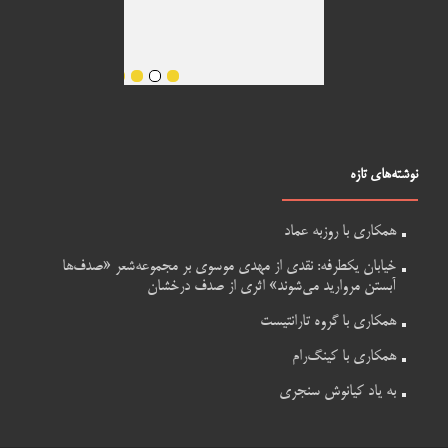
نوشته‌های تازه
همکاری با روزبه عماد
خیابان یکطرفه: نقدی از مهدی موسوی بر مجموعه‌شعر «صدف‌ها
آبستن مروارید می‌شوند» اثری از صدف درخشان
همکاری با گروه تارانتیست
همکاری با کینگ‌رام
به یاد کیانوش سنجری