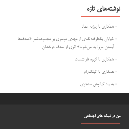
نوشته‌های تازه
همکاری با روزبه عماد
خیابان یکطرفه: نقدی از مهدی موسوی بر مجموعه‌شعر «صدف‌ها
آبستن مروارید می‌شوند» اثری از صدف درخشان
همکاری با گروه تارانتیست
همکاری با کینگ‌رام
به یاد کیانوش سنجری
من در شبکه های اجتماعی