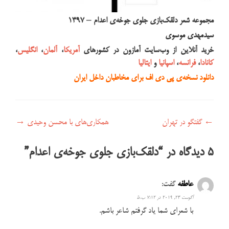
مجموعه شعر دلقک‌بازی جلوی جوخه‌ی اعدام – ۱۳۹۷
سیدمهدی موسوی
خرید آنلاین از وب‌سایت آمازون در کشورهای
آمریکا
،
آلمان
،
انگلیس
،
کانادا
،
فرانسه
،
اسپانیا
و
ایتالیا
دانلود نسخه‌ی پی دی اف برای مخاطبان داخل ایران
راهبری نوشته
←
گفتگو در تهران
همکاری‌های با محسن وحیدی
→
5 دیدگاه در “
دلقک‌بازی جلوی جوخه‌ی اعدام
”
عاطفه
گفت:
آگوست 24, 2019 در 7:12 ب.ظ
با شعرای شما یاد گرفتم شاعر باشم.