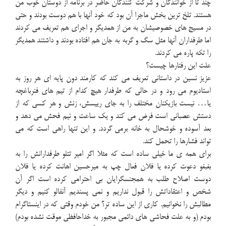
چند تا از خوانندگان و شرکت کنندگان حاضر در برنامه از دوستان خوب من
هستند. تلخ ترین بخش ماجرا آن بود که خود آنها با هم دوست بودند و حتی
در مسیج های خصوصیشان به من از همدیگر و اجرای هم تعریف می کردند
اما طرفداران آنها مثل سگ و گربه به جان هم افتاده بودند و داشتند همدیگر
را تکه پاره می کردند.
علت این رفتارها چیست؟
عزیز نسین در داستانی تعریف می کند که کارمند دون پایه ای هر روز به
استادیوم می رود و در حالی که طرفدار هیچ کدام از تیم های فنرباغچه
یا… نیست بازیکنان مختلف را به جای رییسش، زنش و هر کسی که از
دستش عصبانی است فرض می کند و یک ساعت و نیم فحش می دهد و
بعد آسوده و خوشحال به خانه برمی گردد. و این تنها راهی است که می
تواند فشارها را تحمل کند.
برای همه ی ما خیلی ساده است که مثلا اگر امیر تتلو طرفدارانش را به
بغبغو دعوت کرده یا فلان فعال چپ به میرحسین اهانت کرده یا فلان
دوست اصلاح طلب به همجنسگرایان بی احترامی کرده است اگر آن
شخص و اعتقاداتش را قبول نداریم و نمی پسندیم آنفالو کنیم و دیگر
مطالبش را نخوانیم. کاری از این ساده تر؟ من خودم وقتی که در اینستاگرام
بودم (و به علت فحاشی های دائمی مجبور به خداحافظی موقت نشده بودم)