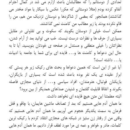
تعدادی از دوستانم را که مطالبشان باعث آزارم می شد در کمال احترام
آنفالو کرده بودم (مثلا دوستانی که مکررا عکس با سیگار یا مواد مخدر می
گذاشتند) همانجور که بعضی از شاگردها و دوستان نزدیک من هم، من را
فالو نکرده بودند یا زیر مطالب من کامنت نمی گذاشتند.
ممکن است خیلی از دوستان بگویند که سکوت و بی تفاوتی در مقابل
بسیاری از حرف ها و نظرات درست نیست. خب می توانید بعد از آرام شدن،
نظراتتان را خیلی منطقی و مستدل در صفحه ی خودتان بنویسید. آیا تا به
حال این دعواها و کامنت ها و… فایده ای برای شما یا جامعه یا ادبیات
یا… داشته است؟
آیا غیر از این است که همین دعواها و بحث های رکیک زیر هر پستی که
ابراز عقیده ی یک نفر بوده باعث شده است که بسیاری از بازیگران،
بازیکنان فوتبال، هنرمندان، افراد سیاسی و… از دنیای مجازی فاصله
بگیرند و اتفاقا قابلیت گفتمان و شنیدن صداهای همدیگر از بین برود؟
البته مطمئنا این متن هیچ فایده ای نخواهد داشت.
ما همان آدم هایی هستیم که بعد از تصادف ماشین هایمان، با چاقو و قفل
فرمان به سمت یکدیگر هجوم می آوریم. ما همان آدم هایی هستیم که
وقتی من از رفتار زن ستیز در شبکه های مجازی انتقاد کردم با رکیک ترین
کلمات، مادر و خواهر و عمه ی مرا مورد لطف قرار دادیم. ما همان آدم هایی