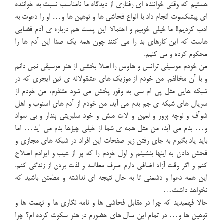
هستیم که وقتی خواننده ای رفتاری از دیدگاه ما نامناسب نسبت به خواننده
ای پیشکسوت انجام داد با انواع فحاشی ها و توهین ها و… او را دعوت به
ادب کردیم!! ما خیلی خوبیم و احتمالا این پست هم درباره ی آدم فضایی
هاست که این کارهای بد را می کنند چون همه یک صدا این آدم ها را
محکوم کرده و می کنیم.
من خودم موسیقی ترانس و هاوس را اصلا بخشی از هنر موسیقی نمی دانم
و با آن مخالفم، من خودم از موزیک های عشقولانه ی تین ایجری که در
شبکه هایی مثل پی ام سی به وفور پخش می شود متنفرم، من خودم از
سریال های شبکه ی جم بدم می آید، من خودم از آدم های اسنوب و اهل
شوآف و نوچه پرور و لمپن و لات منش و خود سلبریتی پندار و بی سواد
و… بدم می آید، من مثل همه ی شما از خیلی چیزها بدم می آید… اما
باید یاد بگیرم به جای رفتن زیر صفحات این افراد در شبکه های مجازی و
فحش دادن به اینها بنشینم و اول خودم را که پر از عیب و ایرادم اصلاح
کنم و اگر وقت آزاد اضافی دارم صرف مطالعه و لذت بردن از زندگی کنم.
این همه دعوا و دشمنی تا به حال نتیجه ای نداشته و مطمئن باشید که
نخواهد داشت…
حالا فهمیدید که چرا در مقابل فحاشی ها و نامه نگاری ها و تهمت ها و
توهین ها و… در تمام این سال های حضورم در هنر سکوت کرده ام؟ چرا