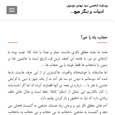
وبسایت شخصی سید مهدی موسوی
تعویض 
ادبیات و دیگر هیچ…
حجاب، بله یا خیر؟
ملت ما ملت مطلق نگری هاست. صفر و صد! یا شاه کلا خوب بوده یا
اژدهای دو سر. یا خامنه ای کثیف ترین فرد تاریخ است یا جانشین خدا بر
زمین. یا باحجاب ها فقط خوبند یا بی حجاب ها…
اما متاسفانه یا خوشبختانه واقعیت، خاکستری تر از این حرف هاست. بارها
شده که دوستانم با دیدن دو سه نفر آدم بد از یک شهر یا دین یا گرایش
جنسی یا هنر یا… درباره ی همه ی آنها قضاوت کرده اند اما اگر احساسات
را کنار بگذاریم این شکل از استقرا کاملا غلط است و مثال های خلف
زیادی دارد که نیاز به تحقیق و باز کردن چشم دارد.
آدم های مطلق نگر دور و برمان زیاد هستند. مذهبی به آتئیست فحش می
دهد و آتئیست به مذهبی. باحجاب به بی حجاب و بی حجاب به باحجاب.