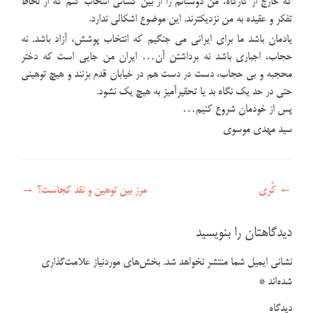
که خارج از کارگاه، من دوستانم را از بین کسانی انتخاب کنم که از لحاظ
تفکر و عقیده به من نزدیکترند. این موضوع اشکالی ندارد.
یادمان باشد ما برای ایرانی می جنگیم که انتخاب پوشش، آزاد باشد. نه
حجاب، اجباری باشد نه برداشتن آن… ایران من جایی است که دختر
محجبه و بی حجاب، دست در دست هم در خیابان قدم بزنند و هیچ توهینی
حتی در حد یک نگاه بد یا تحقیرآمیز به هیچ یک نشود.
پس از خودمان شروع کنیم…
سید مهدی موسوی
راهبری نوشته
←
کُری
مرز بین توهین و نقد کجاست؟
→
دیدگاهتان را بنویسید
نشانی ایمیل شما منتشر نخواهد شد.
بخش‌های موردنیاز علامت‌گذاری
شده‌اند
*
دیدگاه