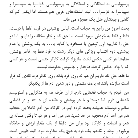
پرسپولیسی به استقلالی و استقلالی به پرسپولیسی. غزلسرا به سپیدسرا و
سپیدسرا به غزلسرا… البته استثناءهای خوبی هم هستند اما اینقدر کم که
گاهی وجودشان مثل یک معجزه می ماند.
بحث امروز من راجع به حجاب است. لباس پوشیدن هر فرد، غلط یا درست،
فقط و فقط به خودش مربوط است. ما حق نقد و نظر مخالف را داریم. اما دو
حق را نداریم: اول توهین یا مسخره یا کنایه یا… به یک پوشش یا عدم
پوشش. دوم انتساب ویژگی های دیگر زشت به فرد فقط به خاطر پوشش.
مطمئنا هر کسی عکس لخت مادرزاد گرفت کارگر جنسی نیست و هر کسی
که با چادر عکس گرفت طرفدار و جاسوس حکومت نیست.
ما فقط حق نقد داریم آن هم نه روی فرد بلکه روی تفکر فرد. نقدی که قرار
است سازنده باشد نه باعث دشمنی و دور شدن آدم ها از یکدیگر.
من خودم به حجاب نقدهایی دارم. از آن طرف هم به مدگرایی و اسنوبیسم
نقدهایی دارم. اما دوستانم با هر پوشش و عقیده ای هستند و در فضایی
سالم و دوستانه همیشه بحث کرده ایم. در کارگاه من آدم کاملا بی حجاب
هم می آمد آدم محجبه در حد شدید هم می آمد و هر دو تا وقتی مساله ی
شعر و ادبیات و کارگاه بود برای من دقیقا از یک مقدار ارزش و جایگاه
برخوردار بودند و نگاهم یک ذره به هیچ یک متفاوت نبود. البته طبیعی است