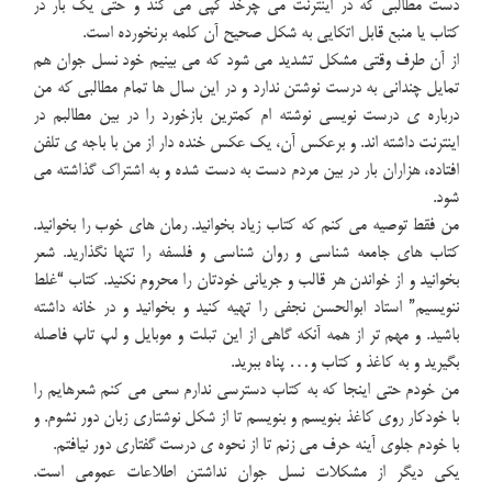
دست مطالبی که در اینترنت می چرخد کپی می کند و حتی یک بار در
کتاب یا منبع قابل اتکایی به شکل صحیح آن کلمه برنخورده است.
از آن طرف وقتی مشکل تشدید می شود که می بینیم خود نسل جوان هم
تمایل چندانی به درست نوشتن ندارد و در این سال ها تمام مطالبی که من
درباره ی درست نویسی نوشته ام کمترین بازخورد را در بین مطالبم در
اینترنت داشته اند. و برعکس آن، یک عکس خنده دار از من با باجه ی تلفن
افتاده، هزاران بار در بین مردم دست به دست شده و به اشتراک گذاشته می
شود.
من فقط توصیه می کنم که کتاب زیاد بخوانید. رمان های خوب را بخوانید.
کتاب های جامعه شناسی و روان شناسی و فلسفه را تنها نگذارید. شعر
بخوانید و از خواندن هر قالب و جریانی خودتان را محروم نکنید. کتاب “غلط
ننویسیم” استاد ابوالحسن نجفی را تهیه کنید و بخوانید و در خانه داشته
باشید. و مهم تر از همه آنکه گاهی از این تبلت و موبایل و لپ تاپ فاصله
بگیرید و به کاغذ و کتاب و… پناه ببرید.
من خودم حتی اینجا که به کتاب دسترسی ندارم سعی می کنم شعرهایم را
با خودکار روی کاغذ بنویسم و بنویسم تا از شکل نوشتاری زبان دور نشوم. و
با خودم جلوی آینه حرف می زنم تا از نحوه ی درست گفتاری دور نیافتم.
یکی دیگر از مشکلات نسل جوان نداشتن اطلاعات عمومی است.