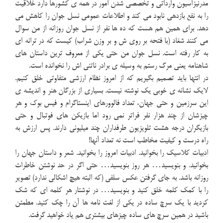
مدرنیزاسیون وارداتی و تخصصی شدن امور در همه ی کشورها دارد خلاقیت
را به نفع بازدهی نابود می کند و اطلاعات عمومی نسل جوان را کاهش می
دهد. برای همین هم هست که ده ها نفر از نسل جوان روزانه از من سوال
می کنند شغاد (با فتحه بر روی ش و بر وزن شراب) کیست که در ترانه ای
به کار رفته است. نسل جوان من حتی یکی از معروف ترین داستان های
شاهنامه یعنی مرگ رستم به وسیله ی برادر ناتنی اش را نخوانده است.
در انتها باید تصمیم بگیریم که از امروز نظام ارزشی متفاوتی خلق کنیم.
لایک نشانه ی خوبی یک نوشته نیست. بسیاری از بزرگان هنر و اندیشه ی
این سرزمین و حتی جهان، تعداد فالوورهای اینستاگرام و فیس بوک و هر
چیزشان از چند هزار نفر فراتر نمی رود اما بازیکن های فوتبال و حتی
بازیگران درجه هشت تلویزیون طرفداران چند میلیونی دارند. پس ارزش به
راه درست و کیفیت مخاطب است نه تعداد آنها!
ادبیات کلاسیک را بخوانید. ادبیات امروز را بخوانید. شعر و داستان جهان را
بخوانید. و بنویسید… هر روز بنویسید… حتی اگر در حد نوشتن خاطرات
روزانه باشد. به جای گرفتن عکس سلفی (که البته هیچ اشکالی ندارد) تصویر
را با کمک کلمه خلق کنید و بنویسید… در نوشتار هر کلمه ای که شک
کردید با یک سرچ ساده در یکی از لغت نامه ها آن را چک کنید. مطمئن
باشید در همین سرچ های ساده چیزهای بیشتری هم یاد خواهید گرفت.