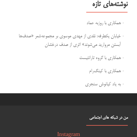
نوشته‌های تازه
همکاری با روزبه عماد
خیابان یکطرفه: نقدی از مهدی موسوی بر مجموعه‌شعر «صدف‌ها
آبستن مروارید می‌شوند» اثری از صدف درخشان
همکاری با گروه تارانتیست
همکاری با کینگ‌رام
به یاد کیانوش سنجری
من در شبکه های اجتماعی
Instagram