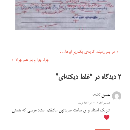
راهبری نوشته
←
در پس‌زمینه، گریه‌ی یک‌ریزِ ابرها…
چرا، چرا و باز هم چرا؟
→
2 دیدگاه در “
غلط دیکته‌ای
”
حسن
گفت:
دسامبر 14, 2018 در 9:32 ق.ظ
تبریک استاد برای سایت جدیدتون عاشقتم استاد مرسی که هستی