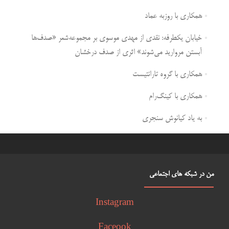
همکاری با روزبه عماد
خیابان یکطرفه: نقدی از مهدی موسوی بر مجموعه‌شعر «صدف‌ها
آبستن مروارید می‌شوند» اثری از صدف درخشان
همکاری با گروه تارانتیست
همکاری با کینگ‌رام
به یاد کیانوش سنجری
من در شبکه های اجتماعی
Instagram
Faceook