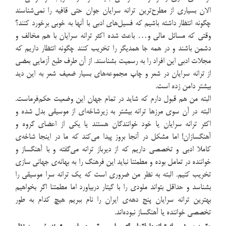
الان بسیاری از مطرح‌ترین ترانه سرایان جوان حتی قافیه را نمی‌شناسند
چگونه انتظار داشته باشیم که فسیل‌های ادبی با آنها به خوبی برخورد کنند؟
وقتی که مسائل مالی و… باعث شده اکثر ترانه سرایان با هم مخالف و
دشمن باشند و در همه جا همدیگر را تخریب کنند چگونه انتظار داریم که
مجلات ادبی این افراد را به رسمیت بشناسند. از آن طرف طبع آزمایی بعضی
از ترانه سرایان در شعر و چاپ مجموعه‌های بسیار ضعیف شعر به این دید
بیشتر دامن زده است.
البته من هم قبول دارم که شاید در تمام جهان این وضعیت حکم‌فرماست.
البته در آن سوی مرزها ترانه بیشتر به زیرشاخه‌ای از موسیقی بدل شده و
اکثر ترانه سرایان یا خود خوانندگان هستند یا یکی از اعضای گروه و
آهنگسازان! اما مشکل در آنجا بروز پیدا می‌کند که ما در اینجا شاخه‌ی
کاملا ادبی و تخصصی داریم که از دیرباز ترانه می‌گفته و با آهنگساز و
خواننده در تعامل بوده و مطمئنا نباید این فرهنگ را به بهانه‌ی جهانی سازی
تخریب کنیم. البته به نظر من ضروری است که یک ترانه سرا موسیقی را
بشناسد و حداقل بتواند ملودی را با گیتار دربیاورد اما مطمئنا اگر بخواهیم
بهترین ترانه سرایان پنج دهه‌ی ایران را نام ببریم هیچ کدام به طور
تخصصی خواننده یا آهنگساز نبوده‌اند.