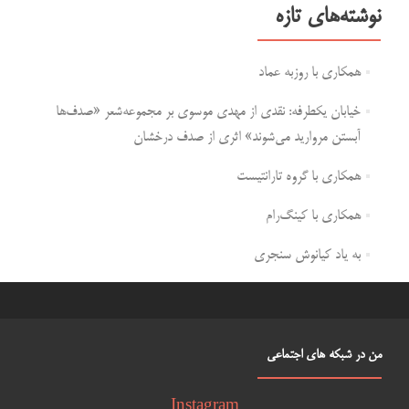
نوشته‌های تازه
همکاری با روزبه عماد
خیابان یکطرفه: نقدی از مهدی موسوی بر مجموعه‌شعر «صدف‌ها
آبستن مروارید می‌شوند» اثری از صدف درخشان
همکاری با گروه تارانتیست
همکاری با کینگ‌رام
به یاد کیانوش سنجری
من در شبکه های اجتماعی
Instagram