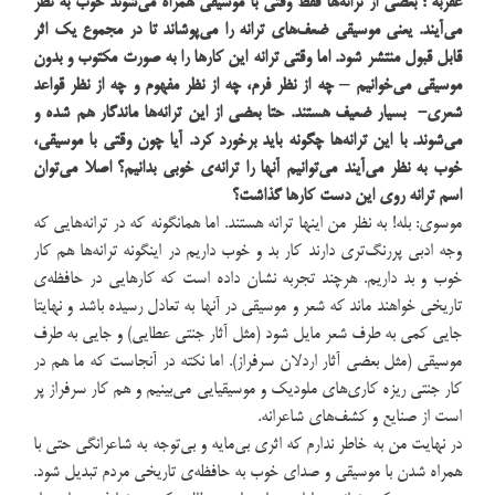
عقربه : بعضی از ترانه‌ها فقط وقتی با موسیقی همراه می‌شوند خوب به نظر
می‌آیند. یعنی موسیقی ضعف‌های ترانه را می‌پوشاند تا در مجموع یک اثر
قابل قبول منتشر ‌شود. اما وقتی ترانه این کارها را به صورت مکتوب و بدون
موسیقی می‌خوانیم – چه از نظر فرم، چه از نظر مفهوم و چه از نظر قواعد
شعری- بسیار ضعیف هستند. حتا بعضی از این ترانه‌ها ماندگار هم شده و
می‌شوند. با این ترانه‌ها چگونه باید برخورد کرد. آیا چون وقتی با موسیقی،
خوب به نظر می‌آیند می‌توانیم آنها را ترانه‌ی خوبی بدانیم؟ اصلا می‌توان
اسم ترانه روی این دست کارها گذاشت؟
موسوی: بله! به نظر من اینها ترانه هستند. اما همانگونه که در ترانه‌هایی که
وجه ادبی پررنگ‌تری دارند کار بد و خوب داریم در اینگونه ترانه‌ها هم کار
خوب و بد داریم. هرچند تجربه نشان داده است که کارهایی در حافظه‌ی
تاریخی خواهند ماند که شعر و موسیقی در آنها به تعادل رسیده باشد و نهایتا
جایی کمی به طرف شعر مایل شود (مثل آثار جنتی عطایی) و جایی به طرف
موسیقی (مثل بعضی آثار اردلان سرفراز). اما نکته در آنجاست که ما هم در
کار جنتی ریزه کاری‌های ملودیک و موسیقیایی می‌بینیم و هم کار سرفراز پر
است از صنایع و کشف‌های شاعرانه.
در نهایت من به خاطر ندارم که اثری بی‌مایه و بی‌توجه به شاعرانگی حتی با
همراه شدن با موسیقی و صدای خوب به حافظه‌ی تاریخی مردم تبدیل شود.