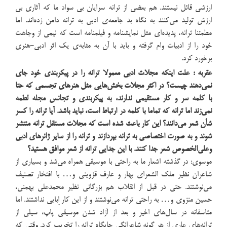
ارزشی قائل نیستند. هم بعضی از ترانه سرایان بی سواد ما که آثاری بی
ارزش تولید می‌کنند به نگاه بد جامعه‌ی ادبی به ترانه دامن زده‌اند. اما
مطمئنا ترانه، پدیده‌ای مثل نمایشنامه و فیلمنامه است که نیمی از وجاهت
خود را از ادبیات وام گرفته و باید با آن به مثابه‌ی یک اثر ادبی-هنری
برخورد کرد.
عقربه : علت اینکه مجلات ادبی معمولا ترانه را در پیکربندی خود جای
نمی‌دهند چیست؟ در اکثر مجلات بخش‌هایی مثل هنرهای تجسمی که حتا
با کلمه سر و کار مستقیمی ندارند، به پیکربندی و تجانس مجله لطمه
نمی‌زند اما ترانه که تماما با کلمه در ارتباط است، نباید باشد. آیا ترانه را کسر
شأن شعر می‌دانند؟ این کار باعث شده است که مجلات مستقل ترانه منتشر
شوند و به صورت اختصاصی به ترانه بپردازند و ترانه را از سایر ژانرهای ادبی
وعلی‌الخصوص شعر جدا کنند. با این جدایی ترانه از شعر موافق هستید؟
موسوی: در گذشته اشعار ما به راحتی با موسیقی همراه می‌شد و بسیاری از
شاعران نظیر ملک الشعرای بهار و عارف قزوینی و… با افتخار تصنیف
می‌نوشتند. حتی در قبل از انقلاب هم بزرگانی نظیر محمدعلی بهمنی،
حسین منزوی و… به راحتی ترانه می‌نوشتند و از این کار اِبایی نداشتند. اما
متاسفانه در سال‌های اخیر و بعد از آزاد شدن موسیقی پاپ، سیلی از
ترانه‌های عاری از هر گونه شاعرانگی جایگاه ترانه را تخریب کرد. وقتی که