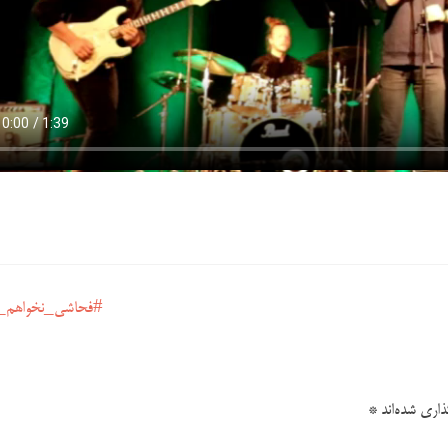
#فحاشی_نخواهم_
اری شده‌اند
*