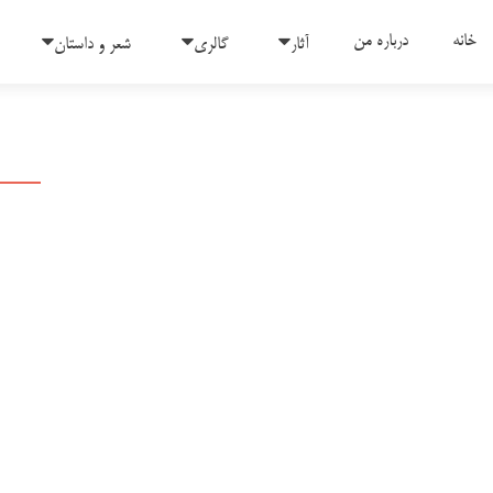
رفتن به محتوای
خانه
درباره من
آثار
گالری
شعر و داستان