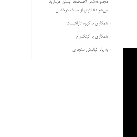
مجموعه‌شعر «صدف‌ها آبستن مروارید
می‌شوند» اثری از صدف درخشان
همکاری با گروه تارانتیست
همکاری با کینگ‌رام
به یاد کیانوش سنجری