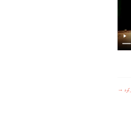
کرد
→