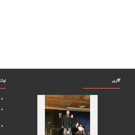
گالری
نوشت