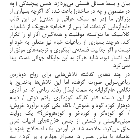
بیان و بسط مسائل فلسفی می‌پردازد. همین پیچیدگی (چه
در مضمون و چه در ساختار) باعث شده که اگرچه بسیاری از
بزرگان ما (در دو سبک عراقی و هندی) در این قالب
طبع‌آزمایی کرده‌اند، اما پس از «خیام» هیچ‌یک از شاعران
کلاسیک ما نتوانسته موفقیت و همه‌گیری آثار او را تکرار
کند. هرچند بسیاری از رباعیات خیام نیز متعلق به خود او
نیست و اگر جذابیت فلسفه‌ی اپیکوری و ترجمه‌های موفق از
این اشعار نبود، شاید هرگز به این جایگاه جهانی دست پیدا
نمی‌کرد.
در چند دهه‌ی گذشته تلاش‌هایی برای رواج دوباره‌ی
رباعی‌سرایی صورت گرفت، اما این تلاش‌ها به‌تدریج با
نگاهی عام‌گرایانه به سمت ابتذال رفت. رباعی که در آثاری
از این دست: «در کارگه کوزه‌گری رفتم دوش / دیدم
دوهزار کوزه گویا و خموش/ ناگاه یکی کوزه برآورد خروش:
/ کو کوزه‌گر و کوزه‌خر و کوزه‌فروش؟» یک روایت
مینی‌مالیستی و فلسفی از جنس «ذن»های ادبیات شرق
خلق می‌کرد، خلاصه شد در آوردن یک اصطلاح بامزه یا
عامیانه یا بیانی حسی در مصراع چهارم و پر کردن سه