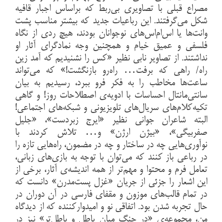
مصراع قبلی با تصاویری بی‌ربط که براساس اجبار قافیه
شکل می‌گرفتند. این رباعیات جدید که بیشتر مناسب پشت
وانت‌ها یا اس‌ام‌اس‌های نوجوانان بودند، هیچ ردی از نگاه
فلسفی و عمیق خیام و همچنین وجه نمادگرای آثار او
نداشتند. از تصاویر نابی نظیر «کس را نشنیدیم که آمد زین
راه/ راهی که برفت… راه‌رو بازنگشت!» که می‌تواند
ساعت‌ها مخاطب را به فکر فرو ببرد، رسیدیم به بیان
سانتی‌مانتال احساسات با ادویه‌ی اصطلاحات روز! و گاهی
تکیه‌کلام‌های سریال‌های تلویزیونی و شبکه‌های اجتماعی!
البته شاعران جوانی نظیر «ایرج زبردست»، «جلیل
صفربیگی»، «بیژن ارژن» و… تلاش کردند با
نوآوری‌هایی چه در ساختار و چه در مضمون، راه‌هایی تازه را
در رباعی باز کنند که می‌توان با توجه به بازی‌های زبانی،
تعامل فرم و محتوا و مهم‌تر از همه اندیشه‌ی آثار، برخی از
این اشعار را جزئی از جریان «غزل پست‌مدرن» دانست که
در تمام قالب‌های موزون و مقفای فارسی در آن دوران در
حال تجربه شدن بود. اتفاقی نو و امیدوارکننده که از دیدگاه
من، مجموعه‌ی «در جنگ میان باطل و باطل‌تر» نیز در