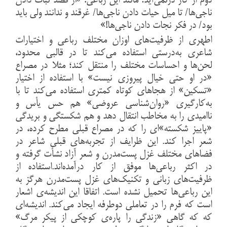
دوم از کار درنمی‌آید؛ مانند این رباعی: «از قصد ثبات دادن
ناجی‌ها/ تا میل حیات دادن ناجی‌ها/ غرقند و ندانند ولی باید
بود/ در فکر نجات دادن ناجی‌ها!»
اطهری از ظرفیت‌های اوزان مختلف رباعی و اختیارات
شاعری به‌درستی استفاده می‌کند تا در قالبی محدود،
لحن‌ها و احساسات مختلف را منتقل کند؛ مثلا در مصراع
«در او حتی خیال پیروزی نیست» با استفاده از اختیار
«تسکین» از هجاهای کوتاه کمتری استفاده می‌کند تا با
به‌کارگیری «روان‌شناسی عروضی» هم حس یأس و
ناامیدی را به مخاطب انتقال دهد و هم شکستگی و بریدگی
«پاییز شکسته»ای را که در مصراع قبلی مطرح کرده، در
شعر اجرا کند. این ظرایف از تجربه‌های قبلی شاعر در
فضاهای مختلف غزل پست‌مدرن و شعر آزاد نشأت گرفته و
در اکثر رباعی‌ها موفق از کار درآمده‌اند.استفاده از
ظرفیت‌های زبانی و تکنیک‌های غزل پست‌مدرن هرگز به
این رباعی‌ها تحمیل نشده است. اتفاقا این اندیشه‌ی اشعار
است که فرم را در تعاملی دوطرفه ایجاد می‌کند. اندیشه‌ای
که که گاهی «زندگی را پاره‌ی کوچکی از پیکر مرگ»