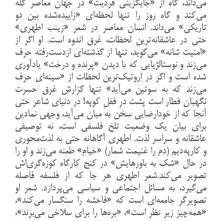
می‌داند، گاه از «جایگزینی فردیت» در جهان معاصر گله
می‌کند و گاه روز را تنها لحظه‌ای «زاییده‌شده بین دو
تاریکی» می‌داند. انسان معاصر در شعر «زینب اطهری»
حتی در عاشقانه‌ترین لحظات، غرق اندوه است. او اگر از
«امنیت شانه» می‌گوید، تنها از گذشته‌ای ازدست‌رفته حرف
می‌زند و نوستالژیایی که با دیدن «پرنده و درخت» یادآوری
شده است و اگر در اروتیک‌ترین لحظات از «سینه‌ای حرف
می‌زند که به سوتین می‌آید» تنها گزارش غرق حسرت
نگهبان قطار است پشت درِ قفلِ کوپه! در دنیای شاعر حتی
آنجا که از خودارضایی سخن به میان می‌آید، وجهی نمادین
برای بیان یک وضعیت تلخ فلسفی است، نه توصیفی
عاشقانه و سراسر لذت. اطهری آگاهانه حتی به لذت‌محوری
و کارپه‌دیم (دم را غنیمت شمار) «خیام» طعنه می‌زند و او را
در حال «شک به باورهایش» در کنج کارگاه کوزه‌گری‌اش
تصویر می‌کند.شعر اطهری هر جا که از فلسفه فاصله
می‌گیرد، به مسائل اجتماعی و سیاسی می‌پردازد. شعر او
تصویرگر جامعه‌ای است که «فاحشه را سنگسار می‌کند»،
«همه‌چیز زیر نظر است»، «بره‌ها را برای سلاخی می‌برند»،