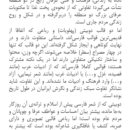
نگاه به زندگی، فرهنگ و حتی عرفان رایج در دو منطقه
نشأت می‌گیرد؛ تفاوتی که از نحوه‌ی پخت غذا تا مکتوبات
عرفای بزرگ دو منطقه را دربرگرفته و در شکل و روح
زندگی مردم جاری است.
اما دو قالب دوبیتی (پهلویات) و رباعی که اتفاقا از
قدیمی‌ترین قوالب فارسی‌اند، داستانی متفاوت دارند و در
نهایت کوتاهی و ایجاز شکل گرفته‌اند. این دو قالب که تنها
در چهار مصراع (سطر) خلاصه می‌شوند، اگرچه وزن، محتوا
و ساختار تکنیکی متفاوتی دارند اما در یک نکته مشترک
هستند: قوالبی کاملا فارسی‌اند که از ادبیات عرب (مانند
قصیده، غزل و…) یا ادبیات غرب (مانند شعر نیمایی، آزاد
و…) وارد فرهنگ و ادبیات ما نشده‌اند. و این تفاوت، شاید
نشانگر تفاوت سبک زندگی و نگرش ایرانیان در طول تاریخ
بوده است.
دوبیتی که از شعر فارسی پیش از اسلام و ترانه‌ی آن روزگار
به‌جا مانده، بیشتر بیان احساسات و عواطف عرفا و چوپانان و
مردم عام بوده است؛ اما رباعی قالبی تصویری و دارای
ضربه، کشف یا غافلگیری شاعرانه بوده است که بیشتر به