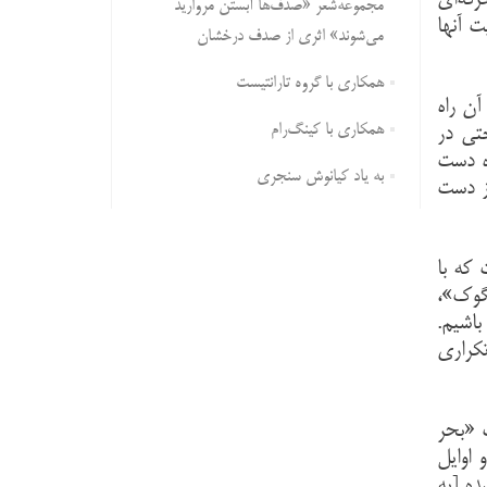
رفه‌ای
مجموعه‌شعر «صدف‌ها آبستن مروارید
ت آنها
می‌شوند» اثری از صدف درخشان
همکاری با گروه تارانتیست
آن راه
همکاری با کینگ‌رام
حتی در
زه دست
به یاد کیانوش سنجری
ز دست
 که با
نگوک»،
باشیم.
کراری
 «بحر
 اوایل
ده [به