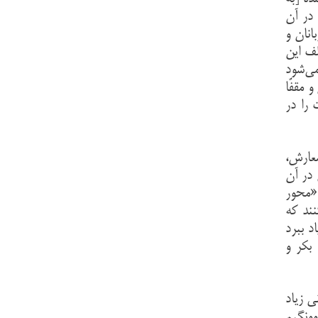
در آن
انان و
لف این
می‌شود
 مقفّا
را در
شعارش،
 در آن
«محور
نند که
د ببرد
بکر و
 زیاد
وونگیم