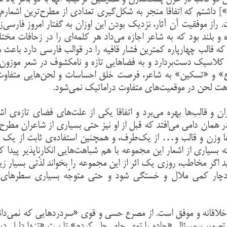
اشتم که اتفاقا منجر به شکل‌گیری تعدادی از مطرح‌ترین اشعارم 
 راز موفقیت آن آثار، نزدیک بودن این اوزان به گفتار امروز فارسی‌زب
 بلند بود که به شاعر اجازه می‌داد هر کلمه‌ای را در زحافات مخت
قالب چهارپاره کمترین فشار قافیه را در قوالب فارسی دارد باعث 
ت کلاسیک دست‌بردارد و به فضاهایی تازه و نامکشوف در شعر موزون و
باع» و «تسکین» به شاعر، فرصت خلق احساسات و لحن‌هایی متفاوت 
هت لحن در موقعیت‌های متفاوت دراماتیک نمی‌شود.
 و قالب‌ها بهره می‌برد و اتفاقا یکی از علت‌های فضای تازه‌ی ا
ر همان دامی می‌افتد که قبل از او نیز حتی بسیاری از شاعران مطرح
ها وزن و قالب و… از یک‌طرف، و همچنین استفاده‌ی ثابت از یک 
یاری از اشعار این مجموعه با هم شباهت‌هایی انکارناپذیر پیدا ک
گر مخاطب، روزی یک اثر از این مجموعه را بخواند لذّتی بسیار زیا
ند دچار کمی ملال و خستگی شود و حتی متوجّه بسیاری سطرهای 
لاقانه و موفق است. از مصرع حسی و قوی «سردردهایی که نمی‌دانی
صویر سوررئال «جاده را توی چای حل کردم» تا بیت «تنها دلیل دی