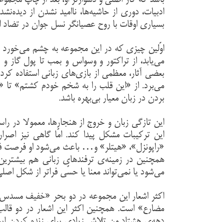
باشد که کار اصلی و دشوارتر او، بعد از چاپ مجمو
ادبیات، دوری از حاشیه‌ها، ناامید نشدن از دیده
بسیاری اوقات با روح عصیانگر نسل جوان در تضاد 
اوّلین چیزی که در این مجموعه به چشم می‌خورد ا
می‌یابد، از تراکتور و وسواس و بمب تا پول گاز و 
بعضی آثار، معظمی از بازی‌های زبانی استفاده کرد
می‌برد. از «این قلب را به شخم خودم کشتم» تا
بردن در زبان معیار بی‌بهره باشد.
این تازگی زبان و خروج از هنجارها، معمولا در ر
این ترکیبات مشکل پیدا کند. امّا گاهی نیز اصر
«راپونزل»، «هیتلر» و… باعث می‌شود او فرصت فضاسا
همچنین در زمینه‌ی ترفندهای زبانی هم بیشترین
می‌شود یا نمی‌تواند معنا یا حسّی فراتر از شکل اص
اکثر اشعار این مجموعه در دو بحر «خفیف مسدس
مضارع» است. همچنین اکثر این اشعار در دو قالب
دهه‌ی هشتاد من تلاش زیادی برای زنده کردن این 