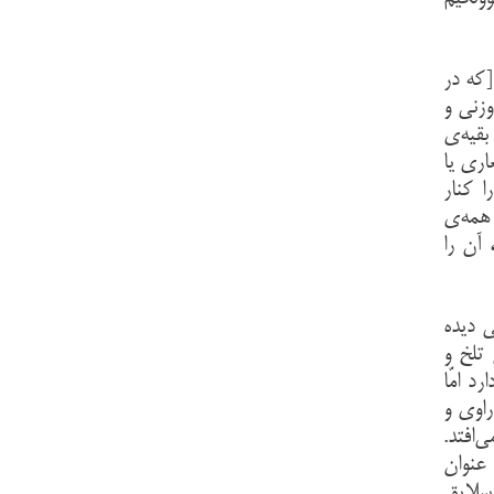
[که در
وزنی و
بقیه‌ی
اری یا
 کنار
 همه‌ی
 آن را
ی دیده
 تلخ و
د امّا
راوی و
‌افتد.
عنوان
 سلایق