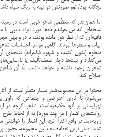
بچّگانه بود/ توو صورتش دو تیله به رنگ سیاه داش
اما همان‌قدر که معظّمی شاعر خوبی است در زمینه
نسخه‌ای که من خواندم ده‌ها مورد ایراد تایپی یا 
قافیه‌ای که از نظر دور مانده بودند، تا در وجهی م
ابیات و سطرها نبودند. گاهی مواقع، احساسات شاع
منظوم (بدون کشف و شهود شاعرانه) نتیجه‌ی آن 
می‌گذارد و بیت‌ها دچار ضعف‌تألیف‌ یا نارسایی‌
شاعران وجود داشته و خواهد داشت امّا آن شاعری 
اصلاح کند.
محتوا در این مجموعه‌شعر بسیار متغیّر است. از آ
می‌شود) تا آثاری اعتراضی و اجتماعی که راوی‌ا
نهیلیستی بر آنها حکمفرماست. شاعر اگرچه در ایج
روایت‌های اشعار [جز چند مورد] نه از لحاظ طرح 
زاویه‌دید. در واقع اکثراً آنچه این اشعار را خوان
شاید اصلی‌ترین نقطه‌ضعف این مجموعه، حضور پر
راوی و شخصیت در آثار حضور دارد و ما شاهد بازتولی