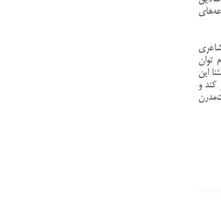
عه‌های
 شاعری
م توان
نا این
کند و
ت‌مدرن