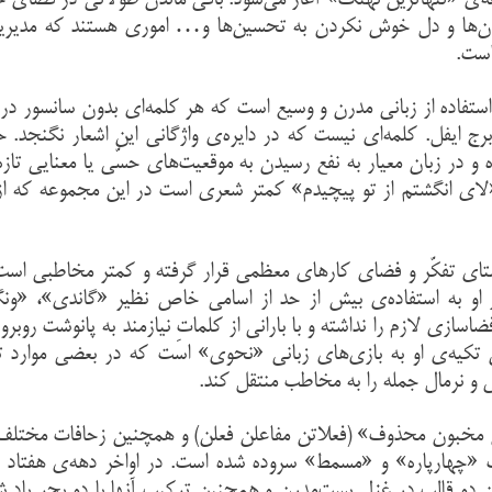
عه‌ی «تنهاترین نهنگ» آغاز می‌شود. باقی ماندن طولانی در فضای ح
‌نشدن‌ها و دل خوش نکردن به تحسین‌ها و… اموری هستند که مدیری
است.
ستفاده از زبانی مدرن و وسیع است که هر کلمه‌ای بدون سانسور در 
برج ایفل. کلمه‌ای نیست که در دایره‌ی واژگانی این اشعار نگنجد. 
ه و در زبان معیار به نفع رسیدن به موقعیت‌های حسّی یا معنایی تا
 «لای انگشتم از تو پیچیدم» کمتر شعری است در این مجموعه که ا
استای تفکّر و فضای کارهای معظمی قرار گرفته و کمتر مخاطبی است
ار او به استفاده‌ی بیش از حد از اسامی خاص نظیر «گاندی»، «و
زی لازم را نداشته و با بارانی از کلماتِ نیازمند به پانوشت روبرو 
 تکیه‌ی او به بازی‌های زبانی «نحوی» است که در بعضی موارد ت
لی و نرمال جمله را به مخاطب منتقل کند.
 مخبون محذوف» (فعلاتن مفاعلن فعلن) و همچنین زحافات مختلف
 «چهارپاره» و «مسمط» سروده شده است. در اواخر دهه‌ی هفتاد و
دو قالب در غزل پست‌مدرن و همچنین ترکیب آنها با دو بحر یاد ش