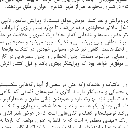
ت» در شعری محاوره، خبر از ظهور شاعری جوان و خلّاق می‌دهند.
‌ی ویرایش و نقد اشعار خودش موفق نیست. از ویرایش ساده‌ی تایپی 
مشکل علائم سجاوندی دیده می‌شد]، تا موارد بسیار ریزی از ایرادات 
هم‌تر حضور بیت‌ها و بندهایی که از لحاظ قوّت شعری و خلاقیت در حدّ 
ر بر تسلطش بر زیبایی‌شناسی و تکنیک چیره می‌شود و سطرهایی شع
لحظه‌هاست. گاهی نیز شاعر، وسواس خودش در انتخاب واژه‌ها را
های معنایی می‌شود. مطمئنا چنین لحظاتی و چنین سطرهایی در کار
موفّق‌تر خواهد بود که ویرایشگر بهتری باشد و قبل انتشار اثرش،
ثاری رمانتیک و عاشقانه (که حتی در بعضی از آنها رگه‌هایی سکسیست
ی عصبانی و عصیانگر دارد تا آثاری با سویه‌های فلسفی که نگاهی
اد تصاویر تازه مهارت دارد و همچنین زبانی مدرن و هنجارگریز دار
داستانی چندان بکر هستند و نه از لحاظ شخصیت‌پردازی و انتخاب 
دنی می‌کند توصیف‌ها و کشف و اتفاق‌هایی است که در عرض شعر اتفاق می
رنگ «مهدی معظّمی» است که نه فقط به عنوان مؤلف، که بارها به 
د اندیشه‌ها و ایدئولوژی او در اشعار هستیم. شاید اگر او گاهی خود و