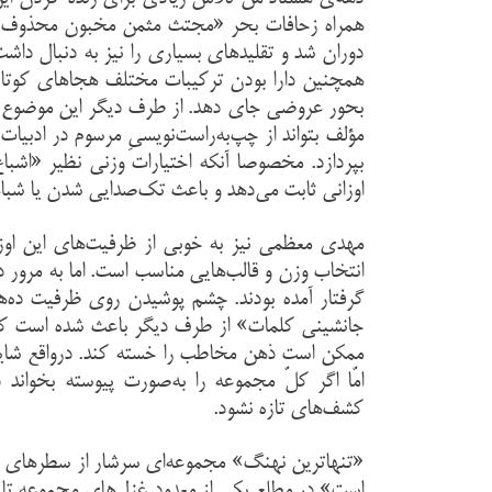
همراه زحافات بحر «مجتث مثمن مخبون محذوف»] د
دوران شد و تقلیدهای بسیاری را نیز به دنبال داشت.
همچنین دارا بودن ترکیبات مختلف هجاهای کوتاه و
بحور عروضی جای دهد. از طرف دیگر این موضوع که 
مؤلف بتواند از چپ‌به‌راست‌نویسیِ مرسوم در ادبیا
بپردازد. مخصوصا آنکه اختیارات وزنی نظیر «اش
اوزانی ثابت می‌دهد و باعث تک‌صدایی شدن یا شبا
مهدی معظمی نیز به خوبی از ظرفیت‌های این اوزان
انتخاب وزن و قالب‌هایی مناسب است. اما به مرور د
گرفتار آمده بودند. چشم پوشیدن روی ظرفیت ده‌
جانشینی کلمات» از طرف دیگر باعث شده است که بس
ممکن است ذهن مخاطب را خسته کند. درواقع شاید ا
امّا اگر کلّ مجموعه را به‌صورت پیوسته بخوا
کشف‌های تازه نشود.
«تنهاترین نهنگ» مجموعه‌ای سرشار از سطرهای خ
است» در مطلع یکی از معدود غزل‌های مجموعه تا ت