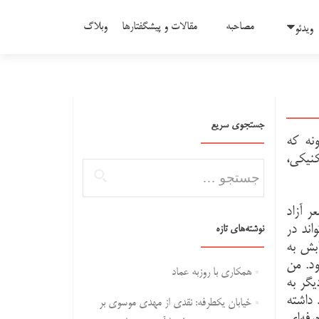
مصاحبه
مقالات و پیشگفتارها
وبلاگ
ویدئو
جستجوی سریع
نه که
کنیکی،
جستجو برای:
ر آزاد
اند در
نوشته‌های تازه
ابش به
ود. من
همکاری با روزبه عماد
یگر به
 داشته
خیابان یکطرفه: نقدی از مهدی موسوی بر