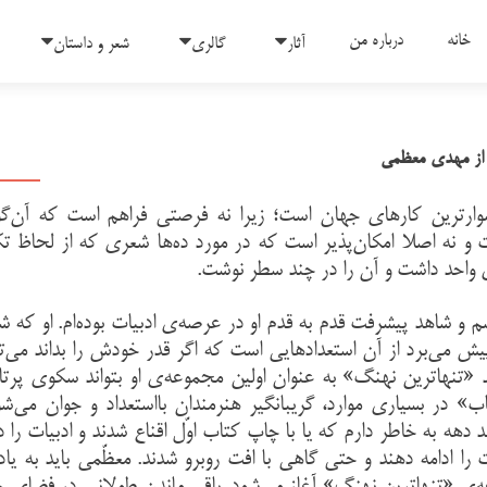
رفتن به محتوای
خانه
درباره من
آثار
گالری
شعر و داستان
 از مهدی معظمی
وارترین کارهای جهان است؛ زیرا نه فرصتی فراهم است که آن‌گو
 و نه اصلا امکان‌پذیر است که در مورد ده‌ها شعری که از لحاظ ت
 واحد داشت و آن را در چند سطر نوشت.
 شاهد پیشرفت قدم به قدم او در عرصه‌ی ادبیات بوده‌ام. او که شع
ش می‌برد از آن استعدادهایی است که اگر قدر خودش را بداند می‌تو
د «تنهاترین نهنگ» به عنوان اولین مجموعه‌ی او بتواند سکوی پرت
ب» در بسیاری موارد، گریبانگیر هنرمندان بااستعداد و جوان می‌ش
دهه به خاطر دارم که یا با چاپ کتاب اوّل اقناع شدند و ادبیات را د
را ادامه دهند و حتی گاهی با افت روبرو شدند. معظّمی باید به یاد