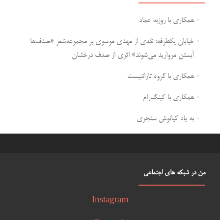
همکاری با روزبه عماد
خیابان یکطرفه: نقدی از مهدی موسوی بر مجموعه‌شعر «صدف‌ها
آبستن مروارید می‌شوند» اثری از صدف درخشان
همکاری با گروه تارانتیست
همکاری با کینگ‌رام
به یاد کیانوش سنجری
من در شبکه های اجتماعی
Instagram