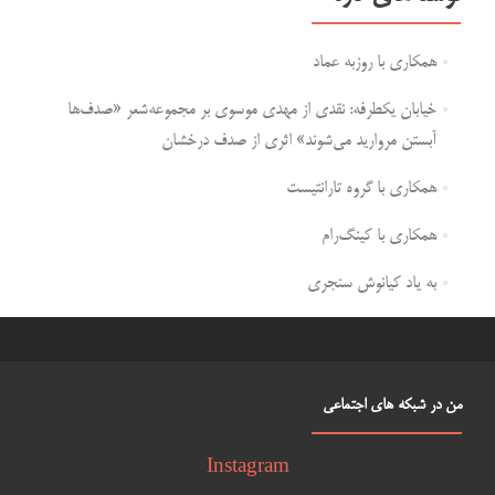
همکاری با روزبه عماد
خیابان یکطرفه: نقدی از مهدی موسوی بر مجموعه‌شعر «صدف‌ها
آبستن مروارید می‌شوند» اثری از صدف درخشان
همکاری با گروه تارانتیست
همکاری با کینگ‌رام
به یاد کیانوش سنجری
من در شبکه های اجتماعی
Instagram