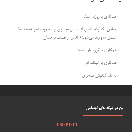
همکاری با روزبه عماد
خیابان یکطرفه: نقدی از مهدی موسوی بر مجموعه‌شعر «صدف‌ها
آبستن مروارید می‌شوند» اثری از صدف درخشان
همکاری با گروه تارانتیست
همکاری با کینگ‌رام
به یاد کیانوش سنجری
من در شبکه های اجتماعی
Instagram