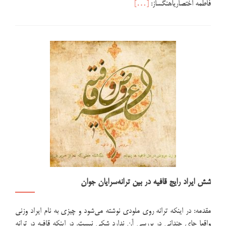
اطلاعت
فاطمه اختصاریآهنگساز:
[…]
بیشتر
دربارههمکاری‌های
با
ماریا
شش ایراد رایج قافیه در بین ترانه‌سرایان جوان
مقدمه: در اینکه ترانه روی ملودی نوشته می‌شود و چیزی به نام ایراد وزنی
واقعا جای چندانی در بررسی آن ندارد شکی نیست. در اینکه قافیه در ترانه