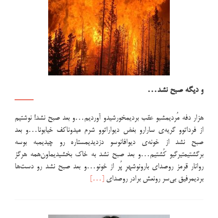
و دیگه صبح نشد…
هزار دفه مُردیمشبو عقب بردیمخورشیدو آوردیم…و بعد صبح نشد! نوشتیم
از فرداتوو گریه‌ی سارارو بغض دیواراتوو شرم میدوناکف خیابونا…و بعد
صبح نشد از خونه‌ی دیوافانوسو دزدیدیمستاره رو چیدیمبه بوسه
برگشتیمتیرگیو کُشتیم…و بعد صبح نشد به خاک بخشیدیماون‌همه هرگز
روانار قرمز روصدای بارونوشهرِ پُر از خونو…و بعد صبح نشد رو دست‌ها
اطلاعت
بردیمرفیق بی‌سر رونعش برادر روصدای
[…]
بیشتر
دربارهو
دیگه