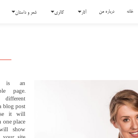
رفتن به محتوای
خانه
درباره من
آثار
گالری
شعر و داستان
s is an
ple page.
different
a blog post
se it will
n one place
will show
 your site