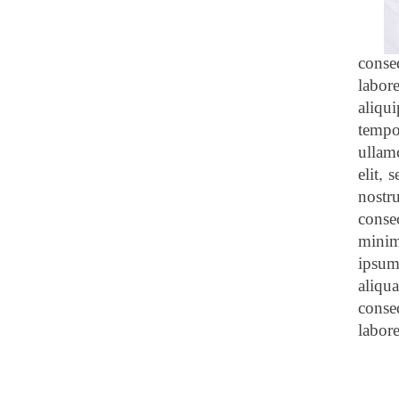
conse
labor
aliqu
tempo
ullam
elit,
nostr
conse
minim
ipsum 
aliqu
conse
labor