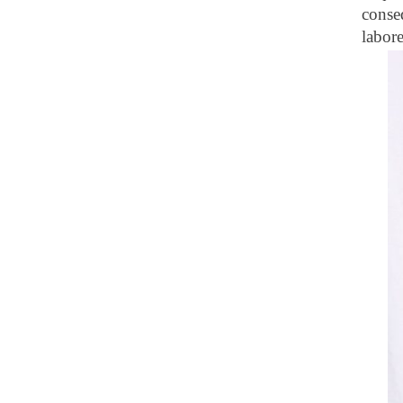
conse
labor