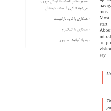
مجموعه‌شعر «صدف‌ها آبستن مروارید
navig
می‌شوند» اثری از صدف درخشان
most
Mos
همکاری با گروه تارانتیست
star
همکاری با کینگ‌رام
About
intro
به یاد کیانوش سنجری
to pot
visito
say 
Hi
Th
pu