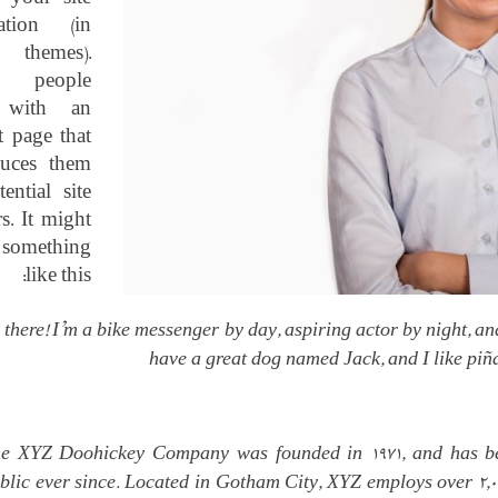
ation (in
 themes).
t people
t with an
 page that
duces them
ential site
rs. It might
something
like this:
 there! I’m a bike messenger by day, aspiring actor by night, and
have a great dog named Jack, and I like piña 
e XYZ Doohickey Company was founded in 1971, and has bee
blic ever since. Located in Gotham City, XYZ employs over 2,