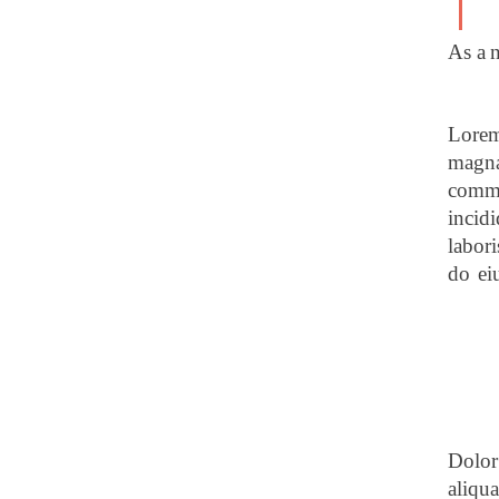
As a 
Lorem 
magna
commo
incid
labori
do ei
Dolor
aliqu