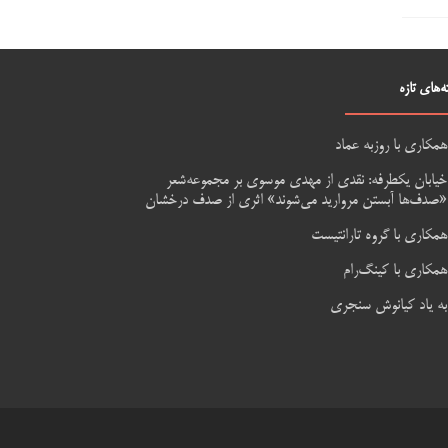
ه‌های تازه
همکاری با روزبه عماد
خیابان یکطرفه: نقدی از مهدی موسوی بر مجموعه‌شعر
«صدف‌ها آبستن مروارید می‌شوند» اثری از صدف درخشان
همکاری با گروه تارانتیست
همکاری با کینگ‌رام
به یاد کیانوش سنجری