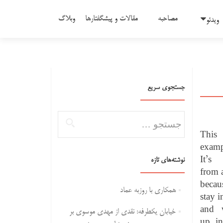
مصاحبه
مقالات و پیشگفتارها
وبلاگ
ویدئو
جستجوی سریع
جستجو برای:
Thi
exam
It’s 
نوشته‌های تازه
from 
becau
همکاری با روزبه عماد
stay i
and 
خیابان یکطرفه: نقدی از مهدی موسوی بر
up in