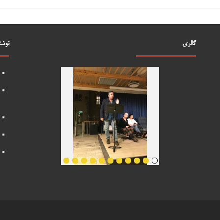
گالری
نوشت