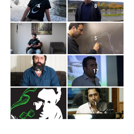
4
8
3
5
2
17
۱
miim