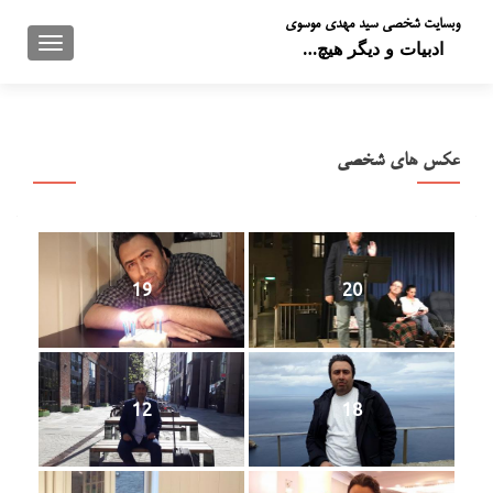
وبسایت شخصی سید مهدی موسوی
تعویض 
ادبیات و دیگر هیچ…
عکس های شخصی
19
20
12
18