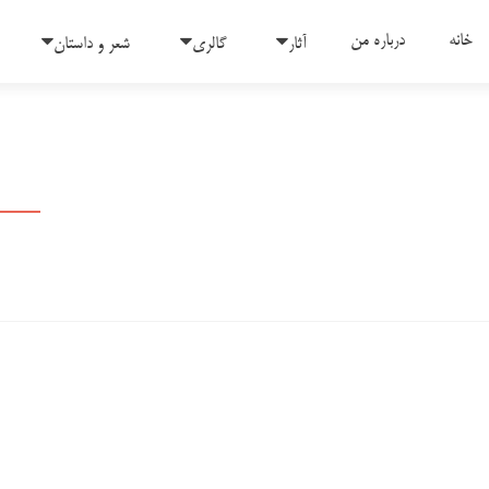
رفتن به محتوای
خانه
درباره من
آثار
گالری
شعر و داستان