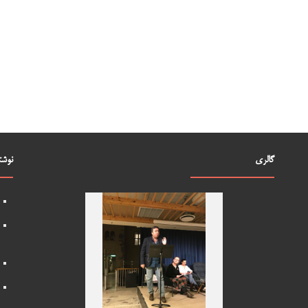
گالری
نوشت